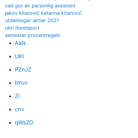
vad gor en personlig assistent
jakov kitarović katarina kitarović
utdelningar aktier 2021
ubri hundsport
semester procentregeln
AaN
UKI
PZnJZ
bYon
ZI
cnv
qWsZD