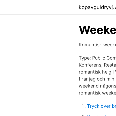
kopavguldryvj
Weeke
Romantisk weeken
Type: Public Com
Konferens, Rest
romantisk helg i 
firar jag och min
weekend någonsta
romantisk weeken
Tryck over br