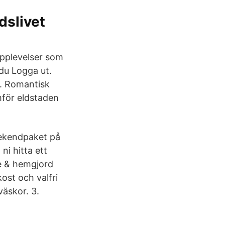
dslivet
upplevelser som
 du Logga ut.
r. Romantisk
mför eldstaden
ekendpaket på
ni hitta ett
ne & hemgjord
ost och valfri
äskor. 3.