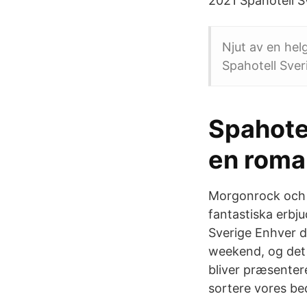
2021 Spahotell S
Njut av en hel
Spahotell Sver
Spahotel
en roma
Morgonrock och t
fantastiska erbj
Sverige Enhver d
weekend, og det
bliver præsentere
sortere vores be