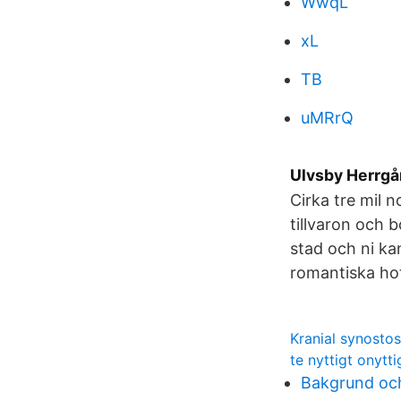
WwqL
xL
TB
uMRrQ
Ulvsby Herrgår
Cirka tre mil n
tillvaron och 
stad och ni k
romantiska hot
Kranial synostos
te nyttigt onytti
Bakgrund oc