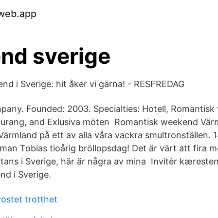
.web.app
nd sverige
d i Sverige: hit åker vi gärna! - RESFREDAG
pany. Founded: 2003. Specialties: Hotell, Romantis
aurang, and Exlusiva möten Romantisk weekend Värm
Värmland på ett av alla våra vackra smultronställen. 1
 man Tobias tioårig bröllopsdag! Det är värt att fira
ns i Sverige, här är några av mina Invitér kæreste
d i Sverige.
ostet trotthet