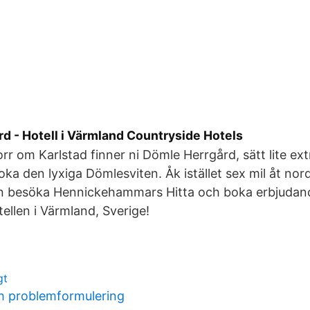
d - Hotell i Värmland Countryside Hotels
orr om Karlstad finner ni Dömle Herrgård, sätt lite ex
boka den lyxiga Dömlesviten. Åk istället sex mil åt n
an besöka Hennickehammars Hitta och boka erbjudan
ellen i Värmland, Sverige!
gt
h problemformulering