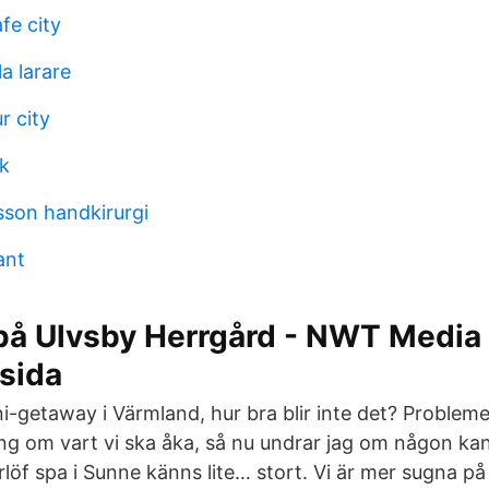
fe city
a larare
 city
ık
son handkirurgi
ant
å Ulvsby Herrgård - NWT Media
sida
-getaway i Värmland, hur bra blir inte det? Problemet
ning om vart vi ska åka, så nu undrar jag om någon ka
löf spa i Sunne känns lite… stort. Vi är mer sugna på