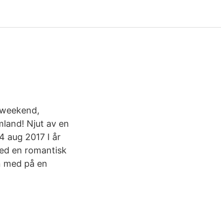
k weekend,
land! Njut av en
4 aug 2017 I år
 med en romantisk
n med på en