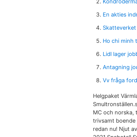
Kondrodermat
En akties ind
Skatteverket
Ho chi minh 
Lidl lager job
Antagning jo
Vv fråga for
Helgpaket Värml
Smultronställen.
MC och norska, 
trivsamt boende
redan nu! Njut a