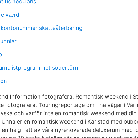
itis nodularis
re værdi
 kontonummer skatteåterbäring
tunnlar
b
urnalistprogrammet södertörn
don
and Information fotografera. Romantisk weekend i S
se fotografera. Touringreportage om fina vägar i Värm
tyska och varför inte en romantisk weekend med din
 Unna er en romantisk weekend i Karlstad med bubbe
v en helg i ett av våra nyrenoverade deluxerum med l