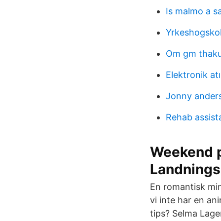
Is malmo a sa
Yrkeshogskol
Om gm thakur
Elektronik at
Jonny anders
Rehab assist
Weekend p
Landnings
En romantisk mini
vi inte har en a
tips? Selma Lager