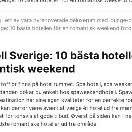
verige: 10 bästa hotellen för en romantisk weekend f
g i ett av våra nyrenoverade deluxerum med lounge-de
ige: 10 bästa hotellen för en romantisk weekend foto
l Sverige: 10 bästa hotell
ntisk weekend
offlor finns på hotellrummet. Spa hotell, spa weeke
udanden bokar du enkelt hos spaweekendhotell. Spaw
estination har sine egen kvaliteter for en perfekte r
 kan derfor være svært at vælge ét hotel ud fra mæ
t for tonsvis af gode tilbud. Øverst på siden kan I n
dste romantiske hoteller ud fra område.