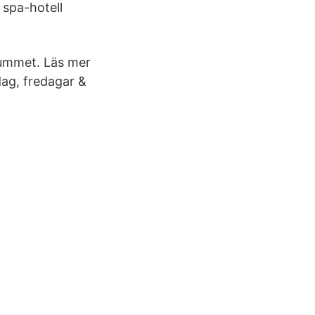
 spa-hotell
ummet. Läs mer
dag, fredagar &