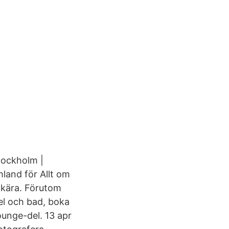
tockholm |
land för Allt om
 kära. Förutom
l och bad, boka
ounge-del. 13 apr