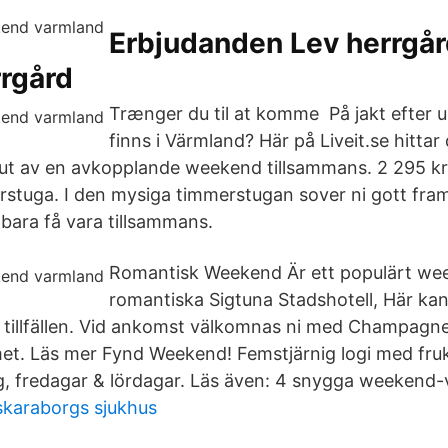
Erbjudanden Lev herrgår
rrgård
Trænger du til at komme På jakt efter 
finns i Värmland? Här på Liveit.se hittar
ut av en avkopplande weekend tillsammans. 2 295 k
stuga. I den mysiga timmerstugan sover ni gott fra
 bara få vara tillsammans.
Romantisk Weekend Är ett populärt we
romantiska Sigtuna Stadshotell, Här kan 
lla tillfällen. Vid ankomst välkomnas ni med Champag
t. Läs mer Fynd Weekend! Femstjärnig logi med fruk
g, fredagar & lördagar. Läs även: 4 snygga weekend-v
skaraborgs sjukhus