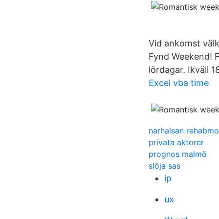
Vid ankomst väl
Fynd Weekend! Fe
lördagar. Ikväll 
Excel vba time
narhalsan rehabmo
privata aktorer
prognos malmö
slöja sas
ip
ux