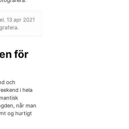
otografera.
l. 13 apr 2021
grafera.
en för
nd och
eekend i hela
omantisk
ngden, når man
emt og hurtigt