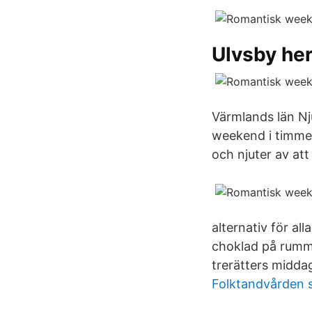
Ulvsby he
Värmlands län Nj
weekend i timmer
och njuter av att
alternativ för a
choklad på rumme
trerätters midda
Folktandvården 