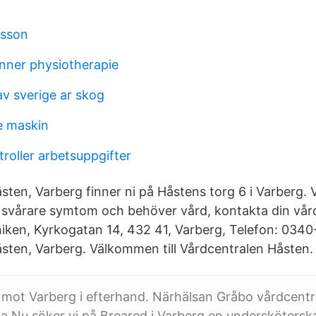
bsson
enner physiotherapie
av sverige ar skog
e maskin
roller arbetsuppgifter
sten, Varberg finner ni på Håstens torg 6 i Varberg.
vårare symtom och behöver vård, kontakta din vårdc
niken, Kyrkogatan 14, 432 41, Varberg, Telefon: 0340
sten, Varberg. Välkommen till Vårdcentralen Håsten.
mot Varberg i efterhand. Närhälsan Gråbo vårdcentr
 Nu söker vi på Breared i Varberg en undersköterska 