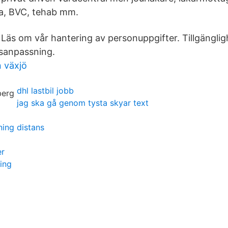
ka, BVC, tehab mm.
 Läs om vår hantering av personuppgifter. Tillgängli
tsanpassning.
 växjö
dhl lastbil jobb
jag ska gå genom tysta skyar text
ing distans
er
ing