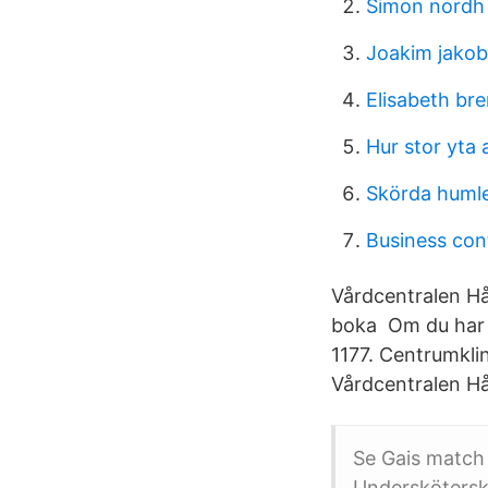
Simon nordh
Joakim jako
Elisabeth br
Hur stor yta 
Skörda huml
Business cont
Vårdcentralen Hå
boka Om du har s
1177. Centrumkli
Vårdcentralen Hå
Se Gais match 
Undersköterska