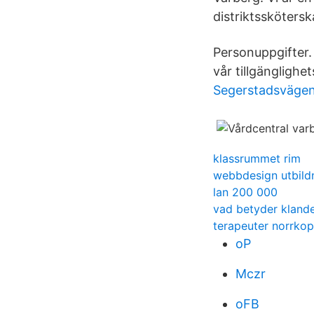
distriktssköters
Personuppgifter.
vår tillgänglighe
Segerstadsvägen
klassrummet rim
webbdesign utbildn
lan 200 000
vad betyder kland
terapeuter norrkop
oP
Mczr
oFB