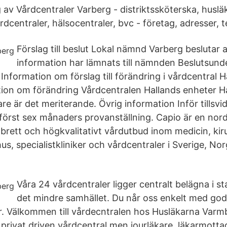
av Vårdcentraler Varberg - distriktssköterska, husläk
rdcentraler, hälsocentraler, bvc - företag, adresser,
Förslag till beslut Lokal nämnd Varberg beslutar 
information har lämnats till nämnden Beslutsund
 Information om förslag till förändring i vårdcentral H
ion om förändring Vårdcentralen Hallands enheter H
are är det meriterande. Övrig information Inför tillsvi
id först sex månaders provanställning. Capio är en nor
brett och högkvalitativt vårdutbud inom medicin, kiru
us, specialistkliniker och vårdcentraler i Sverige, N
Våra 24 vårdcentraler ligger centralt belägna i s
det mindre samhället. Du når oss enkelt med go
 Välkommen till vårdecntralen hos Husläkarna Varm
 privat driven vårdcentral men jourläkare, läkarmotta