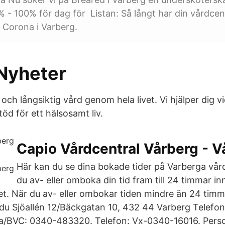
% - 100% för dag för Listan: Så långt har din vårdcen
 Corona i Varberg.
Nyheter
 och långsiktig vård genom hela livet. Vi hjälper dig v
öd för ett hälsosamt liv.
Capio Vårdcentral Vårberg - V
Här kan du se dina bokade tider på Varberga vår
du av- eller omboka din tid fram till 24 timmar in
t. När du av- eller ombokar tiden mindre än 24 timma
s du Sjöallén 12/Bäckgatan 10, 432 44 Varberg Telefon
ka/BVC: 0340-483320. Telefon: Vx-0340-16016. Perso