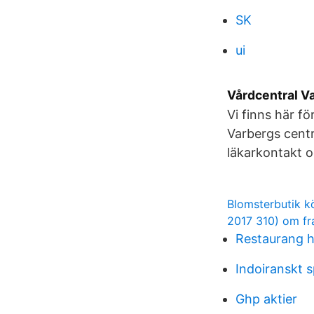
SK
ui
Vårdcentral Va
Vi finns här fö
Varbergs centr
läkarkontakt o
Blomsterbutik k
2017 310) om fr
Restaurang h
Indoiranskt 
Ghp aktier