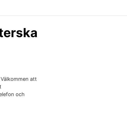
terska
? Välkommen att
t
Telefon och