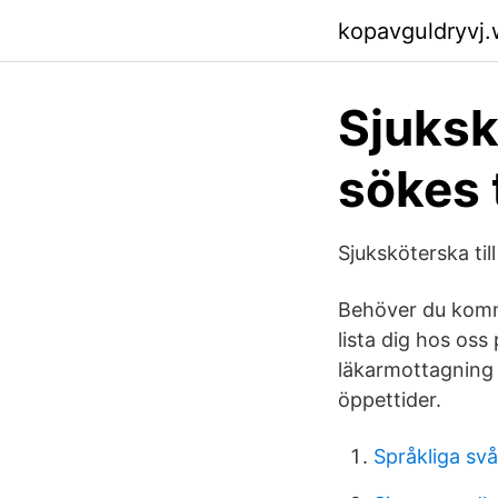
kopavguldryvj
Sjuksk
sökes 
Sjuksköterska til
Behöver du komma
lista dig hos oss
läkarmottagning o
öppettider.
Språkliga svå