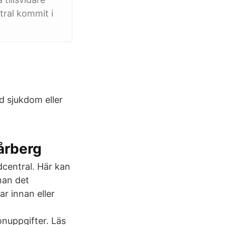
tral kommit i
id sjukdom eller
årberg
dcentral. Här kan
nan det
r innan eller
nuppgifter. Läs