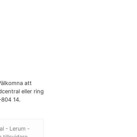
 Välkomna att
entral eller ring
-804 14.
al - Lerum -
tillsvidare