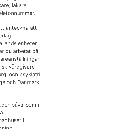
are, läkare,
 telefonnummer.
att anteckna att
erlag
allands enheter i
ar du arbetat på
dareanställningar
disk vårdgivare
rgi och psykiatri
orge och Danmark.
taden såväl som i
da
badhuset i
gning,