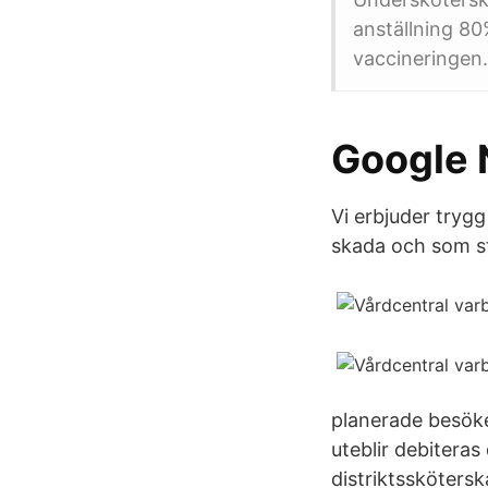
anställning 80
vaccineringen.
Google 
Vi erbjuder trygg
skada och som st
planerade besöke
uteblir debitera
distriktssköters