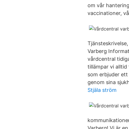
om vår hantering 
vaccinationer, vå
Tjänsteskrivelse,
Varberg Informat
vårdcentral tidig
tillämpar vi allt
som erbjuder ett 
genom sina sjukh
Stjäla ström
kommunikationer.
Varberg! Vi är en