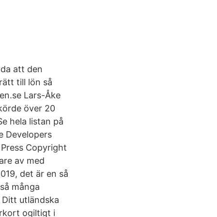
vda att den
tt till lön så
sen.se Lars-Åke
körde över 20
e hela listan på
se Developers
 Press Copyright
rare av med
019, det är en så
r så många
 Ditt utländska
ort ogiltigt i