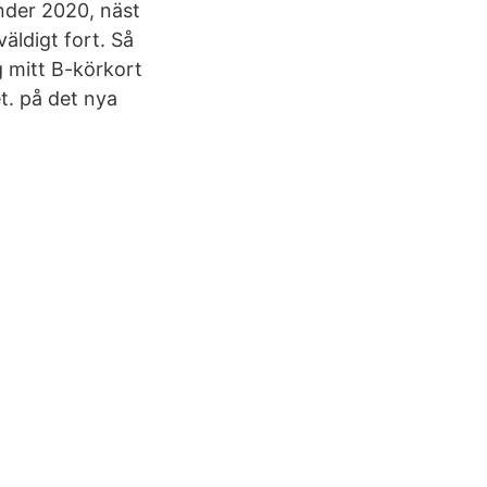
under 2020, näst
äldigt fort. Så
g mitt B-körkort
et. på det nya