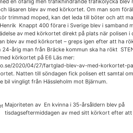
ed en ofarlig men trafikhindrande trafikolycka blev r
och läsaren blev av med körkortet. Om man som föräld
ör trimmad moped, kan det leda till böter och att ma
 Henrik Knappt 400 förare i Sverige blev i samband 
delse av med körkortet direkt på plats när polisen i
 blev av med körkortet – greps igen efter att ha rök
En 24-årig man från Bräcke kommun ska ha rökt S
 med körkortet på E6 Läs mer:
to.se/2020/04/27/fartglad-blev-av-med-korkortet-pa
rtet. Natten till söndagen fick polisen ett samtal om 
 bil vingligt från Hässleholm mot Bjärnum.
Majoriteten av En kvinna i 35-årsåldern blev på
tisdagseftermiddagen av med sitt körkort efter att