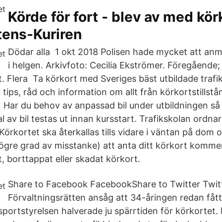
Körde för fort - blev av med kör
tens-Kuriren
Dödar alla 1 okt 2018 Polisen hade mycket att anmä
i helgen. Arkivfoto: Cecilia Ekströmer. Föregående;
. Flera Ta körkort med Sveriges bäst utbildade trafik
 tips, råd och information om allt från körkortstillstån
a Har du behov av anpassad bil under utbildningen så
l av bil testas ut innan kursstart. Trafikskolan ordna
rkortet ska återkallas tills vidare i väntan på dom 
högre grad av misstanke) att anta ditt körkort kommer
et, borttappat eller skadat körkort.
Share to Facebook FacebookShare to Twitter Twit
Förvaltningsrätten ansåg att 34-åringen redan fått
portstyrelsen halverade ju spärrtiden för körkortet.