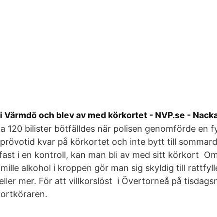
 i Värmdö och blev av med körkortet - NVP.se - Nack
rka 120 bilister bötfälldes när polisen genomförde e
 prövotid kvar på körkortet och inte bytt till sommar
 fast i en kontroll, kan man bli av med sitt körkort 
ille alkohol i kroppen gör man sig skyldig till rattfyll
r eller mer. För att villkorslöst i Övertorneå på tisda
fortköraren.