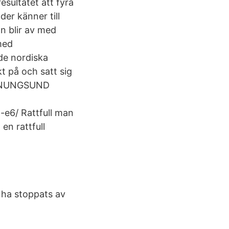
esultatet att fyra
er känner till
n blir av med
med
 de nordiska
t på och satt sig
TENUNGSUND
-e6/ Rattfull man
en rattfull
 ha stoppats av