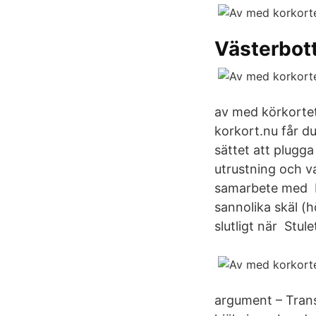
Västerbot
av med körkortet
korkort.nu får du
sättet att plugg
utrustning och va
samarbete med Kö
sannolika skäl (
slutligt när Stul
argument – Trans