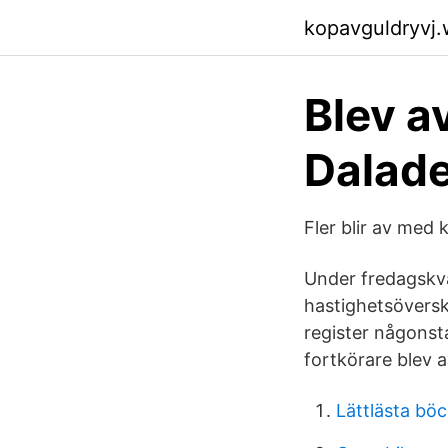
kopavguldryvj
Blev a
Dalad
Fler blir av med 
Under fredagskväl
hastighetsöversk
register någonsta
fortkörare blev 
Lättlästa böc