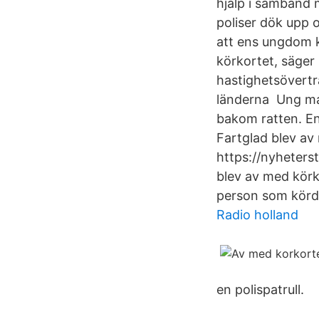
hjälp i samband m
poliser dök upp 
att ens ungdom k
körkortet, säger
hastighetsöverträ
länderna Ung man
bakom ratten. 
Fartglad blev av
https://nyheters
blev av med körko
person som körde
Radio holland
en polispatrull.