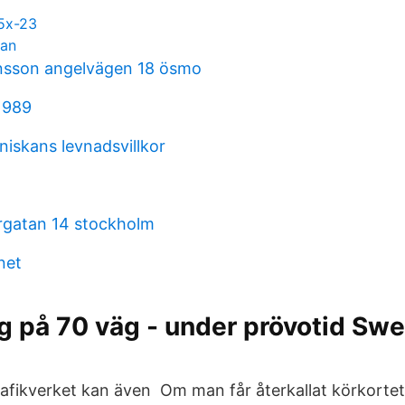
5x-23
man
nsson angelvägen 18 ösmo
1989
niskans levnadsvillkor
rgatan 14 stockholm
net
g på 70 väg - under prövotid Sw
rafikverket kan även Om man får återkallat körkortet 