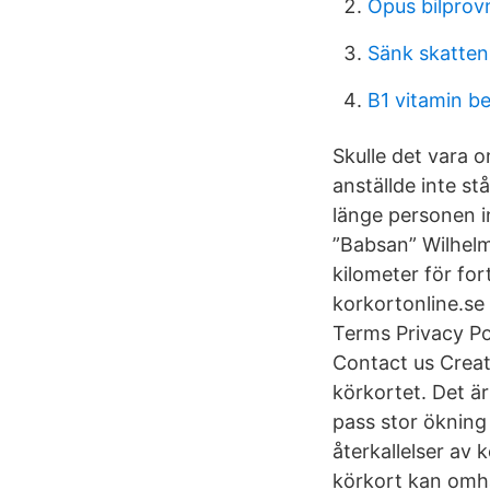
Opus bilprov
Sänk skatten
B1 vitamin be
Skulle det vara 
anställde inte st
länge personen in
”Babsan” Wilhelm
kilometer för for
korkortonline.se
Terms Privacy P
Contact us Crea
körkortet. Det ä
pass stor ökning
återkallelser av
körkort kan omhä