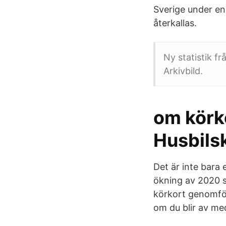
Sverige under en
återkallas.
Ny statistik fr
Arkivbild.
om körko
Husbils
Det är inte bara
ökning av 2020 so
körkort genomför
om du blir av med