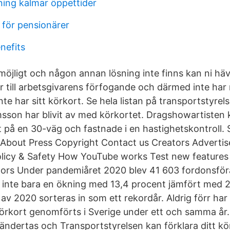
ning kalmar öppettider
 för pensionärer
nefits
omöjligt och någon annan lösning inte finns kan ni hä
år till arbetsgivarens förfogande och därmed inte har rä
te har sitt körkort. Se hela listan på transportstyrel
sson har blivit av med körkortet. Dragshowartisten 
t på en 30-väg och fastnade i en hastighetskontroll. S
 About Press Copyright Contact us Creators Adverti
olicy & Safety How YouTube works Test new features
tors Under pandemiåret 2020 blev 41 603 fordonsfö
r inte bara en ökning med 13,4 procent jämfört med 2
 av 2020 sorteras in som ett rekordår. Aldrig förr ha
 körkort genomförts i Sverige under ett och samma år.
ndertas och Transportstyrelsen kan förklara ditt körk