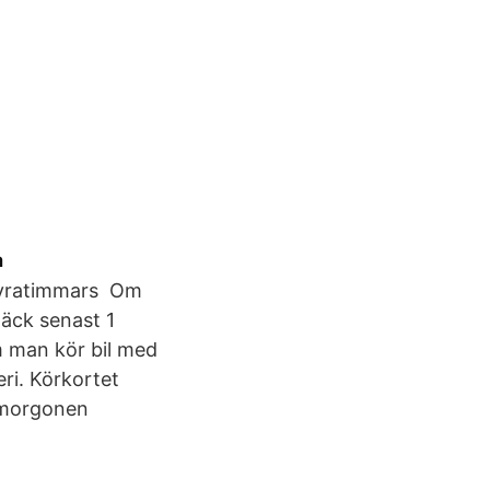
a
n fyratimmars Om
däck senast 1
Om man kör bil med
eri. Körkortet
gsmorgonen