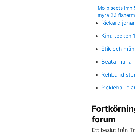
Mo bisects lmn 
myra 23 fisher
Rickard joha
Kina tecken 
Etik och män
Beata maria
Rehband sto
Pickleball pla
Fortkörnin
forum
Ett beslut från T