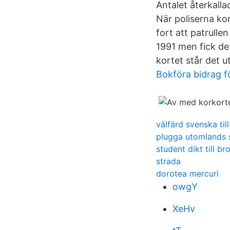
Antalet återkall
När poliserna kon
fort att patrull
1991 men fick det
kortet står det 
Bokföra bidrag f
välfärd svenska til
plugga utomlands 
student dikt till br
strada
dorotea mercuri
owgY
XeHv