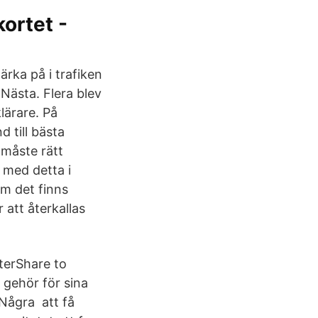
kortet -
rka på i trafiken
 Nästa. Flera blev
lärare. På
d till bästa
 måste rätt
r med detta i
om det finns
 att återkallas
terShare to
 gehör för sina
 Några att få