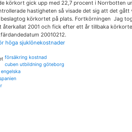
ade körkort gick upp med 22,7 procent i Norrbotten 
trollerade hastigheten så visade det sig att det gått v
en beslagtog körkortet på plats. Fortkörningen Jag to
 återkallat 2001 och fick efter ett år tillbaka körkort
utfärdandedatum 20010212.
ör höga sjuklönekostnader
försäkring kostnad
cuben utbildning göteborg
l engelska
spanien
or