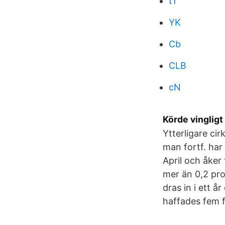
tT
YK
Cb
CLB
cN
Körde vingligt
Ytterligare ci
man fortf. har
April och åker
mer än 0,2 prom
dras in i ett å
haffades fem 