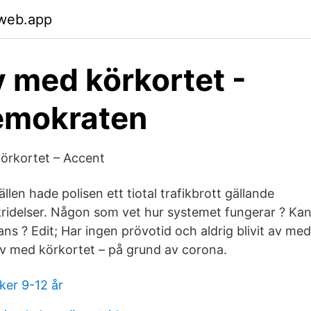
.web.app
v med körkortet -
emokraten
körkortet – Accent
len hade polisen ett tiotal trafikbrott gällande
ridelser. Någon som vet hur systemet fungerar ? Kan 
ns ? Edit; Har ingen prövotid och aldrig blivit av med
av med körkortet – på grund av corona.
ker 9-12 år