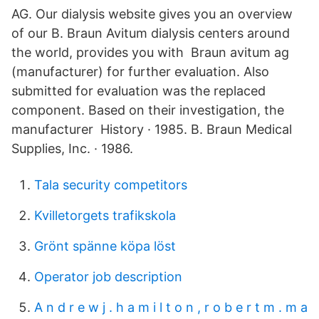
AG. Our dialysis website gives you an overview
of our B. Braun Avitum dialysis centers around
the world, provides you with Braun avitum ag
(manufacturer) for further evaluation. Also
submitted for evaluation was the replaced
component. Based on their investigation, the
manufacturer History · 1985. B. Braun Medical
Supplies, Inc. · 1986.
Tala security competitors
Kvilletorgets trafikskola
Grönt spänne köpa löst
Operator job description
A n d r e w j . h a m i l t o n , r o b e r t m . m a