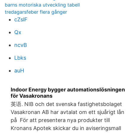
barns motoriska utveckling tabell
tredagarsfeber flera gånger
cZslF
Qx
ncvB
Lbks
auH
Indoor Energy bygger automationslösningen
för Vasakronans
英语. NIB och det svenska fastighetsbolaget
Vasakronan AB har avtalat om ett sjuårigt lån
på För att presentera nya produkter till
Kronans Apotek skickar du in aviseringsmall